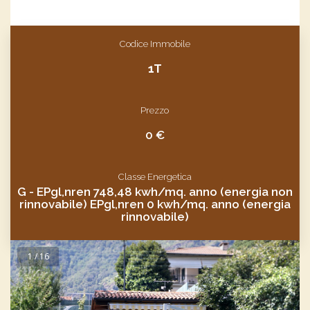
Codice Immobile
1T
Prezzo
0 €
Classe Energetica
G - EPgl,nren 748,48 kwh/mq. anno (energia non
rinnovabile) EPgl,nren 0 kwh/mq. anno (energia
rinnovabile)
1 / 16